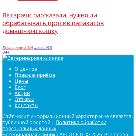
Ветврачи рассказали, нужно ли
обрабатывать против паразитов
домашнюю кошку
19 февраля, 2024
absolut48
844
О центре
Правила приёма
Цены
Блог
Акции
Отзывы
Контакты
Сайт носит информационный характер и не является
публичной офертой |
Политика обработки
персональных данных
Ветеринарная клиника АБСОЛЮТ © 2026. Все права